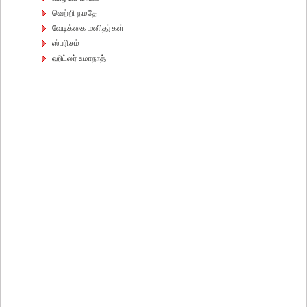
வெற்றி நமதே
வேடிக்கை மனிதர்கள்
ஸ்பரிசம்
ஹிட்லர் உமாநாத்