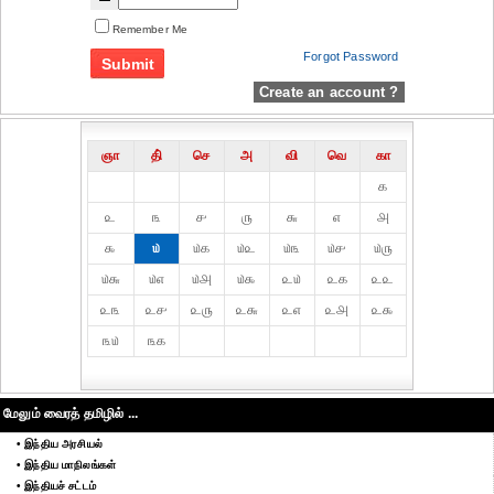
Remember Me
Forgot Password
Create an account ?
ஞா
தி்
செ
அ
வி
வெ
கா
௧
௨
௩
௪
௫
௬
௭
௮
௯
௰
௰௧
௰௨
௰௩
௰௪
௰௫
௰௬
௰௭
௰௮
௰௯
௨௰
௨௧
௨௨
௨௩
௨௪
௨௫
௨௬
௨௭
௨௮
௨௯
௩௰
௩௧
மேலும் வைரத் தமிழில் ...
• இந்திய அரசியல்
• இந்திய மாநிலங்கள்
• இந்தியச் சட்டம்