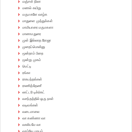
மஞ்சள் நிலா
மணல் கயிறு
மருமகளே வாழ்க
மாதுளை முத்துக்கள்
மாமியாரை மருமகளா
மானாமதுரை
முள் இல்லாத ரோஜா
முறைப்பொன்னு
மூன்றாம் பிறை
மூன்று முகம்
மெட்டி
ரங்கா
ராகபந்தங்கள்
ராணித்தேணீ
லாட்டரி டிக்கெட்
வசந்தத்தில் ஒரு நாள்
வடிவங்கள்
வடைமாலை
வா கண்ணா வா
வாலிபமே வா
வாழ்வே மாயம்