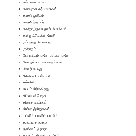
கல்யாண காலம்
கனவுகள் கற்பனைகள்
காதல் ஓவியம்
காதலித்து பார்
காதோடுதான் நான் பேசுவேன்
காற்றுக்கென்ன வேலி
குப்பத்துப் பொன்னு
குரோதம்
கேள்வியும் நானே பதிலம் நானே
கோபுரங்கள் சாய்வதில்லை
கோழி கூவுது
சகலகலா வல்லவன்
சங்கிலி
சட்டம் சிரிக்கிறது
சிம்லா ஸ்பெஷல்
சிவந்த கண்கள்
சின்னஞ்சிறுசுகள்
டார்லிங் டார்லிங் டார்லிங்
தணியாத தாகம்
தனிகாட்டு ராஜா
தாம்பத்யம் ஒரு சங்கீதம்