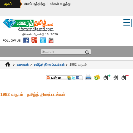
|
முகப்பு
விளம்பரத்திற்கு
உங்கள் கருத்து
☰
உலகம்
இந்தியா
திங்கள், ஆகஸ்டு 10, 2026
FOLLOW US
பொதுஅறிவு
Search form
கல்வி
கலைகள்
தமிழ்த் திரைப்படங்கள்
1982 வருடம்
ஆன்மிகம்
ஜோதிடம்
1982 வருடம் - தமிழ்த் திரைப்படங்கள்
மருத்துவம்
கலைகள்
பெண்கள்
நகைச்சுவை