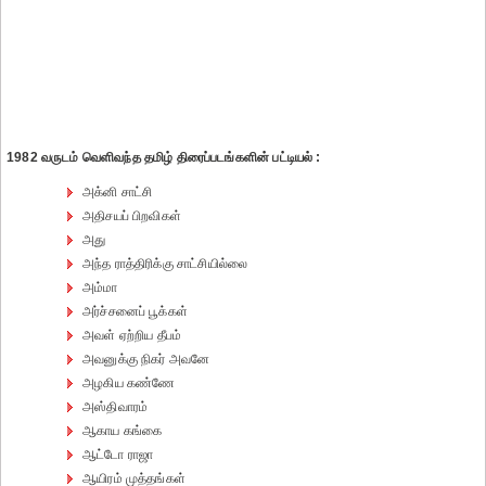
1982 வருடம் வெளிவந்த தமிழ் திரைப்படங்களின் பட்டியல் :
அக்னி சாட்சி
அதிசயப் பிறவிகள்
அது
அந்த ராத்திரிக்கு சாட்சியில்லை
அம்மா
அர்ச்சனைப் பூக்கள்
அவள் ஏற்றிய தீபம்
அவனுக்கு நிகர் அவனே
அழகிய கண்ணே
அஸ்திவாரம்
ஆகாய கங்கை
ஆட்டோ ராஜா
ஆயிரம் முத்தங்கள்