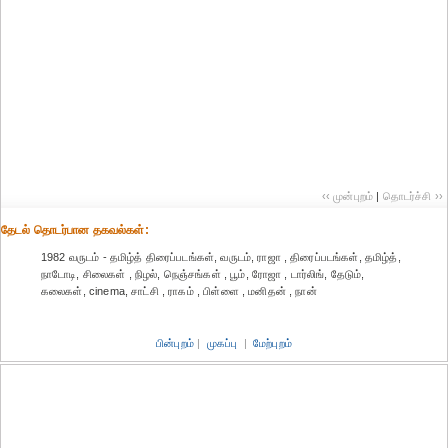
‹‹ முன்புறம்
|
தொடர்ச்சி ››
தேட‌ல் தொட‌ர்பான தகவ‌ல்க‌ள்:
1982 வருடம் - தமிழ்த் திரைப்படங்கள், வருடம், ராஜா , திரைப்படங்கள், தமிழ்த்,
நாடோடி, சிலைகள் , நிழல், நெஞ்சங்கள் , பூம், ரோஜா , டார்லிங், தேடும்,
கலைகள், cinema, சாட்சி , ராகம் , பிள்ளை , மனிதன் , நான்
பின்புறம்
|
முகப்பு
|
மேற்புறம்