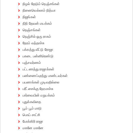
நிழல் தேடும் நெஞ்சங்கள்
நினைவெல்லாம் நித்யா
நிஜங்கள்
நீதி தேவன் மயக்கம்
நெஞ்சங்கள்
நெஞ்சில் ஒரு ராகம்
நேரம் வந்தாச்சு
பக்கத்து வீட்டு ரோஜா
பகடை பன்னிரெண்டு
பஞ்சவர்ணம்
பட்டணத்து ராஜாக்கள்
பண்ணைப்புரத்து பாண்டவர்கள்
பயணங்கள் முடிவதில்லை
பரீட்சைக்கு நேரமாச்சு
பார்வையின் மறுபக்கம்
புதுக்கவிதை
பூம் பூம் மாடு
பொய் சாட்சி
போக்கிரி ராஜா
மகனே மகனே