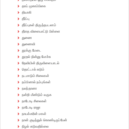
தாய் மூகாம்பிகை
தியாகி
தீர்ப்பு
தீர்ப்புகள் திருத்தபடலாம்
தீராத விளையாட்டு பிள்ளை
துணை
துணைவி
தூக்கு மேடை
தூறல் நின்னு போச்சு
தேவியின் திருவிளையாடல்
தொட்டால் சுடும்
நடமாடும் சிலைகள்
நம்பினால் நம்புங்கள்
நலந்தானா
நன்றி மீண்டும் வருக
நாடோடி சிலைகள்
நாடோடி ராஜா
நாயக்கரின் மகள்
நான் குடித்துக் கொண்டிருப்பேன்
நிழல் சுடுவதில்லை