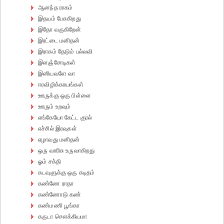
ஆனந்த ராகம்
இதயம் பேசுகிறது
இதோ வருகிறேன்
இரட்டை மனிதன்
இராகம் தேடும் பல்லவி
இளஞ்சோடிகள்
இனியவளே வா
ஈரவிழிக்காயங்கள்
ஊருக்கு ஒரு பிள்ளை
ஊரும் உறவும்
எங்கேயோ கேட்ட குரல்
எச்சில் இரவுகள்
ஏழாவது மனிதன்
ஒரு வாரிசு உருவாகிறது
ஓம் சக்தி
கடவுளுக்கு ஒரு கடிதம்
கண்ணே ராதா
கண்ணோடு கண்
கண்மணி பூங்கா
கருடா சௌக்கியமா