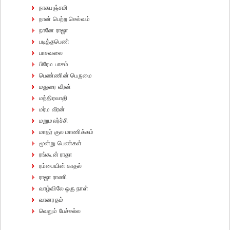
நாகபஞ்சமி
நான் பெற்ற செல்வம்
நானே ராஜா
படித்தபெண்
பாசவலை
பிரேம பாசம்
பெண்ணின் பெருமை
மதுரை வீரன்
மந்திரவாதி
மர்ம வீரன்
மறுமலர்ச்சி
மாதர் குல மாணிக்கம்
மூன்று பெண்கள்
ரங்கூன் ராதா
ரம்பையின் காதல்
ராஜா ராணி
வாழ்விலே ஒரு நாள்
வானரதம்
வெறும் பேச்சல்ல