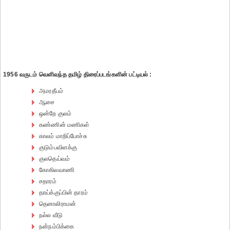
1956 வருடம் வெளிவந்த தமிழ் திரைப்படங்களின் பட்டியல் :
அமரதீபம்
ஆசை
ஒன்றே குலம்
கண்ணின் மணிகள்
காலம் மாறிப்போச்சு
குடும்பவிளக்கு
குலதெய்வம்
கோகிலவாணி
சதாரம்
தாய்க்குப்பின் தாரம்
தெனாலிராமன்
நல்ல வீடு
நன்நம்பிக்கை