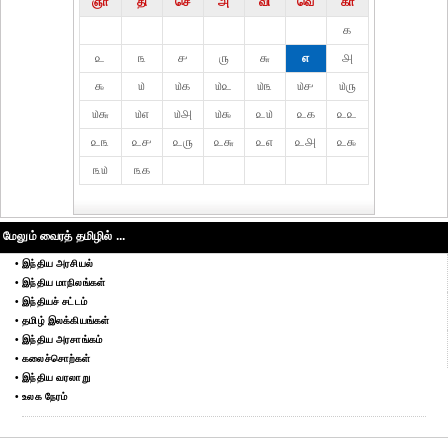
ஞா
தி்
செ
அ
வி
வெ
கா
௧
௨
௩
௪
௫
௬
௭
௮
௯
௰
௰௧
௰௨
௰௩
௰௪
௰௫
௰௬
௰௭
௰௮
௰௯
௨௰
௨௧
௨௨
௨௩
௨௪
௨௫
௨௬
௨௭
௨௮
௨௯
௩௰
௩௧
மேலும் வைரத் தமிழில் ...
• இந்திய அரசியல்
• இந்திய மாநிலங்கள்
• இந்தியச் சட்டம்
• தமிழ் இலக்கியங்கள்
• இந்திய அரசாங்கம்
• கலைச்சொற்கள்
• இந்திய வரலாறு
• உலக நேரம்