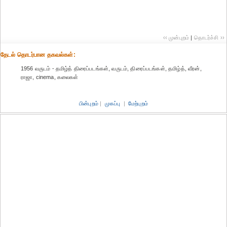
‹‹ முன்புறம்
|
தொடர்ச்சி ››
தேட‌ல் தொட‌ர்பான தகவ‌ல்க‌ள்:
1956 வருடம் - தமிழ்த் திரைப்படங்கள், வருடம், திரைப்படங்கள், தமிழ்த், வீரன்,
ராஜா, cinema, கலைகள்
பின்புறம்
|
முகப்பு
|
மேற்புறம்