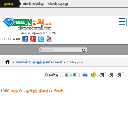
|
முகப்பு
விளம்பரத்திற்கு
உங்கள் கருத்து
☰
உலகம்
இந்தியா
வெள்ளி, ஆகஸ்டு 07, 2026
FOLLOW US
பொதுஅறிவு
Search form
கல்வி
கலைகள்
தமிழ்த் திரைப்படங்கள்
1956 வருடம்
ஆன்மிகம்
ஜோதிடம்
1956 வருடம் - தமிழ்த் திரைப்படங்கள்
மருத்துவம்
கலைகள்
பெண்கள்
நகைச்சுவை