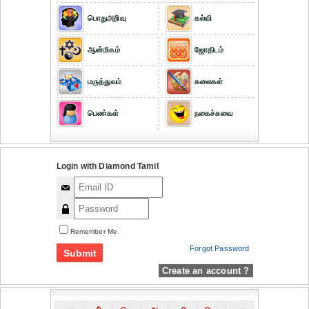
பொதுஅறிவு
கல்வி
ஆன்மிகம்
ஜோதிடம்
மருத்துவம்
கலைகள்
பெண்கள்
நகைச்சுவை
Login with Diamond Tamil
Remember Me
Forgot Password
Create an account ?