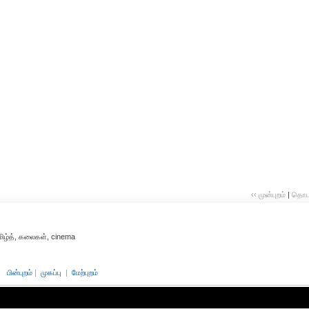
‹‹ முன்புறம்
|
தொடர்
தமிழ்த், கலைகள், cinema
பின்புறம்
|
முகப்பு
|
மேற்புறம்