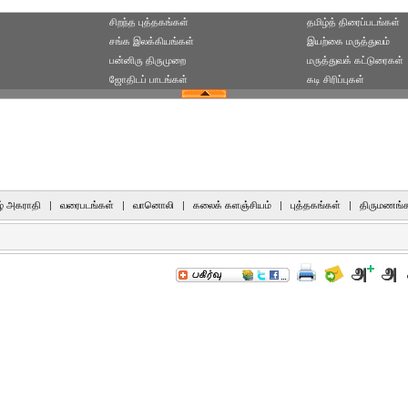
சிறந்த புத்தகங்கள்
தமிழ்த் திரைப்படங்கள்
சங்க இலக்கியங்கள்
இயற்கை மருத்துவம்
பன்னிரு திருமுறை
மருத்துவக் கட்டுரைகள்
ஜோதிடப் பாடங்கள்
கடி சிரிப்புகள்
் அகராதி
|
வரைபடங்கள்
|
வானொலி
|
கலைக் களஞ்சியம்
|
புத்தகங்கள்
|
திருமணங்க