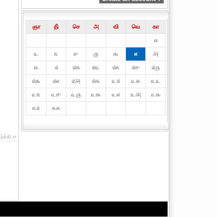
ஞா
தி்
செ
அ
வி
வெ
கா
௧
௨
௩
௪
௫
௬
௭
௮
௯
௰
௰௧
௰௨
௰௩
௰௪
௰௫
௰௬
௰௭
௰௮
௰௯
௨௰
௨௧
௨௨
௨௩
௨௪
௨௫
௨௬
௨௭
௨௮
௨௯
௩௰
௩௧
ச்சி ››