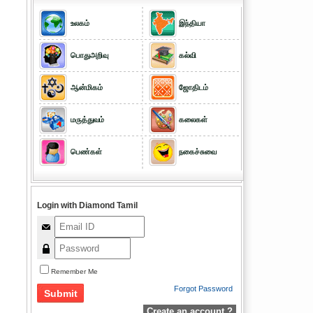
உலகம்
இந்தியா
பொதுஅறிவு
கல்வி
ஆன்மிகம்
ஜோதிடம்
மருத்துவம்
கலைகள்
பெண்கள்
நகைச்சுவை
Login with Diamond Tamil
Remember Me
Forgot Password
Create an account ?