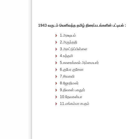
1943 வருடம் வெளிவந்த தமிழ் திரைப்படங்களின் பட்டியல் :
1.அக்ஷயம்
2.அருந்ததி
3.அசட்டுப்பிள்ளை
4.உத்தமி
5.காரைக்கால் அம்மையார்
6.குபேர குசேலா
7.சிவகவி
8.ஜோதிமலர்
9.திவான் பகதூர்
10.தேவகன்யா
11.மங்கம்மா சபதம்