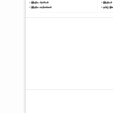
• இந்திய அரசியல்
• இந்தியச் 
• இந்திய மாநிலங்கள்
• தமிழ் இல