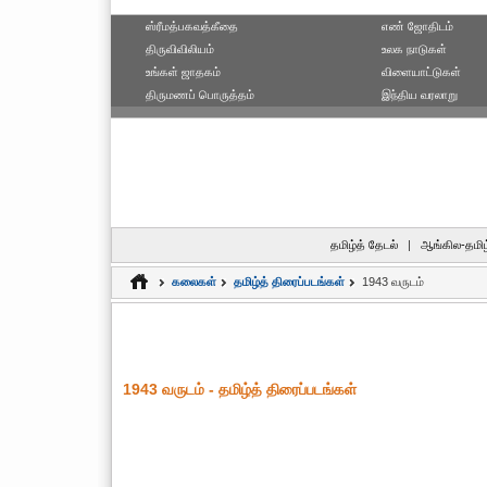
ஸ்ரீமத்பகவத்கீதை
எ‌ண் ஜோ‌திட‌ம்
திருவிவிலியம்
உலக நாடுகள்
உங்கள் ஜாதகம்
விளையாட்டுகள்
திருமணப் பொருத்தம்
இந்திய வரலாறு
தமிழ்த் தேடல்
|
ஆங்கில-தமிழ
கலைகள்
தமிழ்த் திரைப்படங்கள்
1943 வருடம்
1943 வருடம் - தமிழ்த் திரைப்படங்கள்