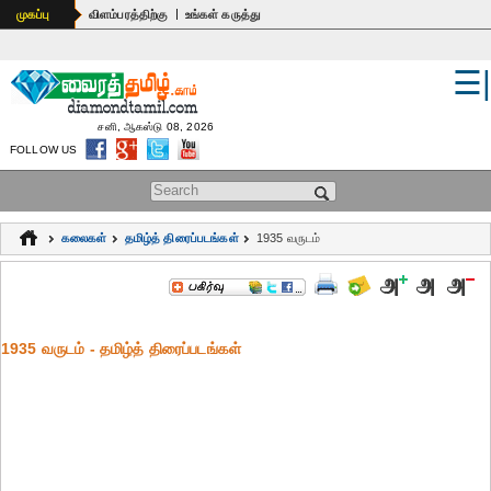
|
முகப்பு
விளம்பரத்திற்கு
உங்கள் கருத்து
☰
உலகம்
இந்தியா
சனி, ஆகஸ்டு 08, 2026
FOLLOW US
பொதுஅறிவு
Search form
கல்வி
கலைகள்
தமிழ்த் திரைப்படங்கள்
1935 வருடம்
ஆன்மிகம்
ஜோதிடம்
1935 வருடம் - தமிழ்த் திரைப்படங்கள்
மருத்துவம்
கலைகள்
பெண்கள்
நகைச்சுவை