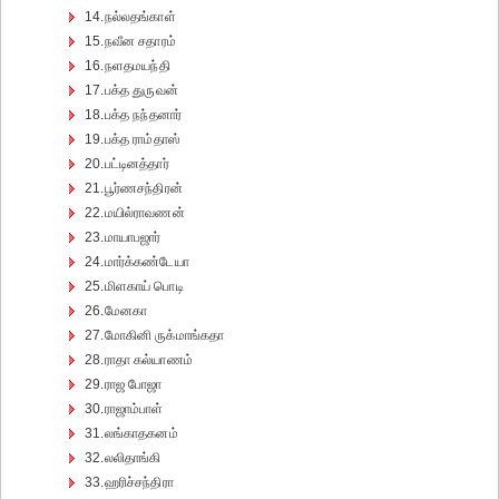
14.நல்லதங்காள்
15.நவீன சதாரம்
16.நளதமயந்தி
17.பக்த துருவன்
18.பக்த நந்தனார்
19.பக்த ராம்தாஸ்
20.பட்டினத்தார்
21.பூர்ணசந்திரன்
22.மயில்ராவணன்
23.மாயாபஜார்
24.மார்க்கண்டேயா
25.மிளகாய் பொடி
26.மேனகா
27.மோகினி ருக்மாங்கதா
28.ராதா கல்யாணம்
29.ராஜ போஜா
30.ராஜாம்பாள்
31.லங்காதகனம்
32.லலிதாங்கி
33.ஹரிச்சந்திரா