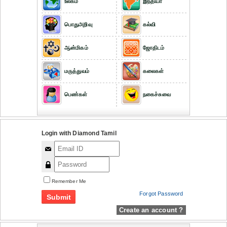
உலகம்
இந்தியா
பொதுஅறிவு
கல்வி
ஆன்மிகம்
ஜோதிடம்
மருத்துவம்
கலைகள்
பெண்கள்
நகைச்சுவை
Login with Diamond Tamil
Remember Me
Forgot Password
Create an account ?