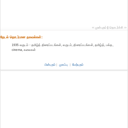
‹‹ முன்புறம்
|
தொடர்ச்சி ››
தேட‌ல் தொட‌ர்பான தகவ‌ல்க‌ள்:
1935 வருடம் - தமிழ்த் திரைப்படங்கள், வருடம், திரைப்படங்கள், தமிழ்த், பக்த,
cinema, கலைகள்
பின்புறம்
|
முகப்பு
|
மேற்புறம்