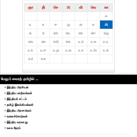
ஞா
தி்
செ
அ
வி
வெ
கா
௧
௨
௩
௪
௫
௬
௭
௮
௯
௰
௰௧
௰௨
௰௩
௰௪
௰௫
௰௬
௰௭
௰௮
௰௯
௨௰
௨௧
௨௨
௨௩
௨௪
௨௫
௨௬
௨௭
௨௮
௨௯
௩௰
௩௧
மேலும் வைரத் தமிழில் ...
• இந்திய அரசியல்
• இந்திய மாநிலங்கள்
• இந்தியச் சட்டம்
• தமிழ் இலக்கியங்கள்
• இந்திய அரசாங்கம்
• கலைச்சொற்கள்
• இந்திய வரலாறு
• உலக நேரம்