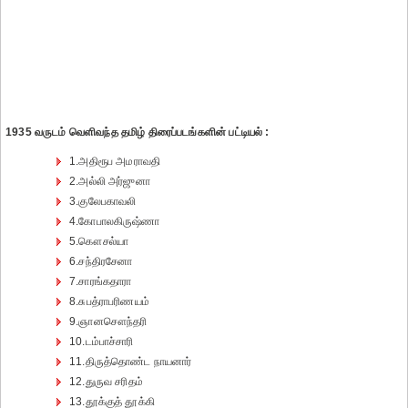
1935 வருடம் வெளிவந்த தமிழ் திரைப்படங்களின் பட்டியல் :
1.அதிரூப அமராவதி
2.அல்லி அர்ஜுனா
3.குலேபகாவலி
4.கோபாலகிருஷ்ணா
5.கௌசல்யா
6.சந்திரசேனா
7.சாரங்கதாரா
8.சுபத்ராபரிணயம்
9.ஞானசௌந்தரி
10.டம்பாச்சாரி
11.திருத்தொண்ட நாயனார்
12.துருவ சரிதம்
13.தூக்குத் தூக்கி