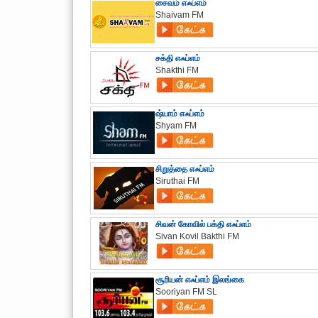
சைவம் எஃப்எம்
Shaivam FM
சக்தி எஃப்எம்
Shakthi FM
ஷ்யாம் எஃப்எம்
Shyam FM
சிறுத்தை எஃப்எம்
Siruthai FM
சிவன் கோவில் பக்தி எஃப்எம்
Sivan Kovil Bakthi FM
சூரியன் எஃப்எம் இலங்கை
Sooriyan FM SL