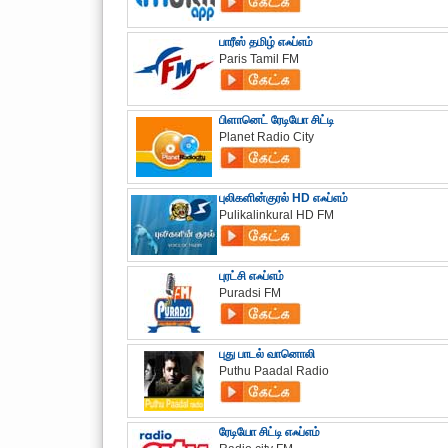
பாரீஸ் தமிழ் எஃப்எம்
Paris Tamil FM
பிளானெட் ரேடியோ சிட்டி
Planet Radio City
புலிகளின்குரல் HD எஃப்எம்
Pulikalinkural HD FM
புரட்சி எஃப்எம்
Puradsi FM
புது பாடல் வானொலி
Puthu Paadal Radio
ரேடியோ சிட்டி எஃப்எம்