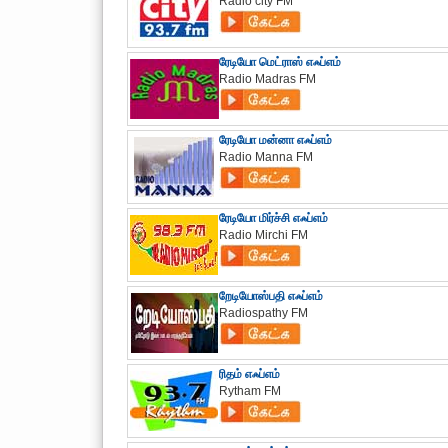
Radio city FM
ரேடியோ மெட்ராஸ் எஃப்எம்
Radio Madras FM
ரேடியோ மன்னா எஃப்எம்
Radio Manna FM
ரேடியோ மிர்ச்சி எஃப்எம்
Radio Mirchi FM
றேடியோஸ்பதி எஃப்எம்
Radiospathy FM
ரிதம் எஃப்எம்
Rytham FM