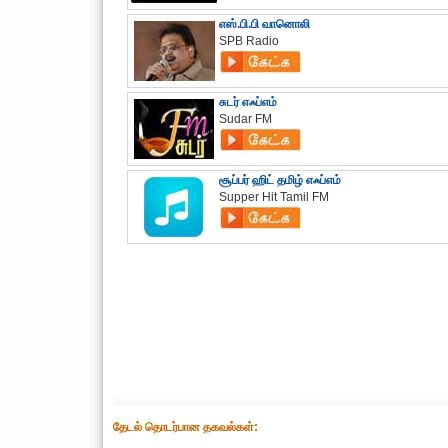
எஸ்.பி.பி வானொலி
SPB Radio
சுடர் எஃப்எம்
Sudar FM
சூப்பர் ஹிட் தமிழ் எஃப்எம்
Supper Hit Tamil FM
தேட‌ல் தொட‌ர்பான தகவ‌ல்க‌ள்: