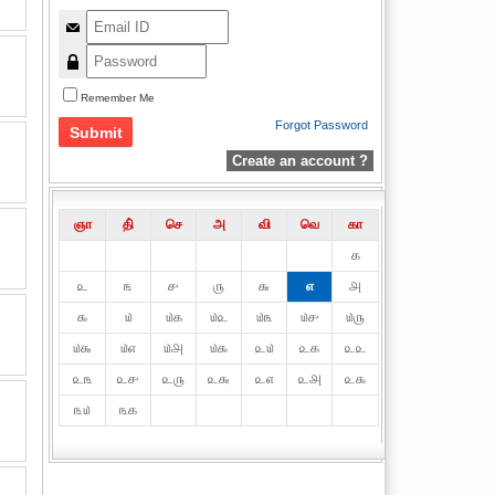
Remember Me
Forgot Password
Create an account ?
ஞா
தி்
செ
அ
வி
வெ
கா
௧
௨
௩
௪
௫
௬
௭
௮
௯
௰
௰௧
௰௨
௰௩
௰௪
௰௫
௰௬
௰௭
௰௮
௰௯
௨௰
௨௧
௨௨
௨௩
௨௪
௨௫
௨௬
௨௭
௨௮
௨௯
௩௰
௩௧