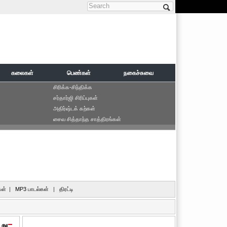
Search form
கலைகள்
பெண்கள்
நகைச்சுவை
சிரிக்க-சிந்திக்க
சர்தார்ஜி சிரிப்புகள்
அதிர்ஷ்டக் கற்கள்
சைவ சித்தாந்த சாத்திரங்கள்
ள்
|
MP3 பாடல்கள்
|
திரட்டி