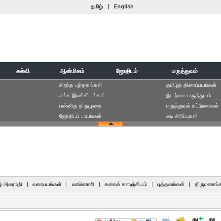
|
தமிழ்
English
கல்வி
ஆன்மிகம்
ஜோதிடம்
மருத்துவம்
சிறந்த புத்தகங்கள்
தமிழ்த் திரைப்படங்கள்
சங்க இலக்கியங்கள்
இயற்கை மருத்துவம்
பன்னிரு திருமுறை
மருத்துவக் கட்டுரைகள்
ஜோதிடப் பாடங்கள்
கடி சிரிப்புகள்
் அகராதி
|
வரைபடங்கள்
|
வானொலி
|
கலைக் களஞ்சியம்
|
புத்தகங்கள்
|
திருமணங்க