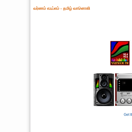
வர்ணம் எஃப்எம் - தமிழ் வானொலி
Get t