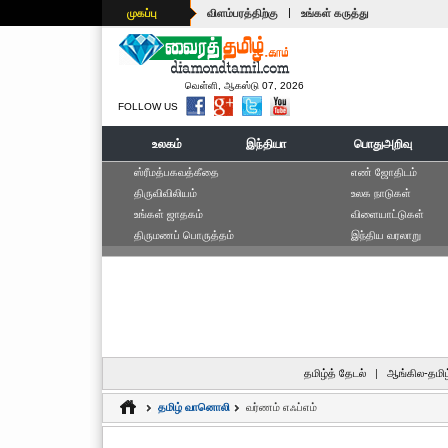
|
முகப்பு
விளம்பரத்திற்கு
உங்கள் கருத்து
வெள்ளி, ஆகஸ்டு 07, 2026
FOLLOW US
உலகம்
இந்தியா
பொதுஅறிவு
ஸ்ரீமத்பகவத்கீதை
எ‌ண் ஜோ‌திட‌ம்
திருவிவிலியம்
உலக நாடுகள்
உங்கள் ஜாதகம்
விளையாட்டுகள்
திருமணப் பொருத்தம்
இந்திய வரலாறு
தமிழ்த் தேடல்
|
ஆங்கில-தமிழ
தமிழ் வானொலி
வர்ணம் எஃப்எம்