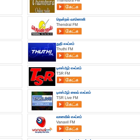
Thambura FM
தென்றல் வானொலி
Thendral FM
துதி எஃப்எம்
Thuthi FM
டிஎஸ்ஆர் எஃப்எம்
TSR FM
டிஎஸ்ஆர் லைவ் எஃப்எம்
TSR Live FM
வானவில் எஃப்எம்
Vanavil FM