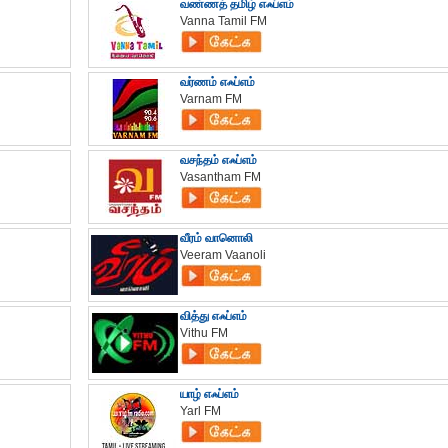
வண்ணத் தமிழ் எஃப்எம்
Vanna Tamil FM
வர்ணம் எஃப்எம்
Varnam FM
வசந்தம் எஃப்எம்
Vasantham FM
வீரம் வானொலி
Veeram Vaanoli
வித்து எஃப்எம்
Vithu FM
யாழ் எஃப்எம்
Yarl FM