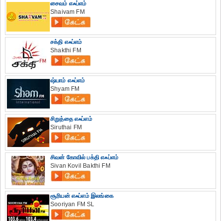
சைவம் எஃப்எம்
Shaivam FM
சக்தி எஃப்எம்
Shakthi FM
ஷ்யாம் எஃப்எம்
Shyam FM
சிறுத்தை எஃப்எம்
Siruthai FM
சிவன் கோவில் பக்தி எஃப்எம்
Sivan Kovil Bakthi FM
சூரியன் எஃப்எம் இலங்கை
Sooriyan FM SL