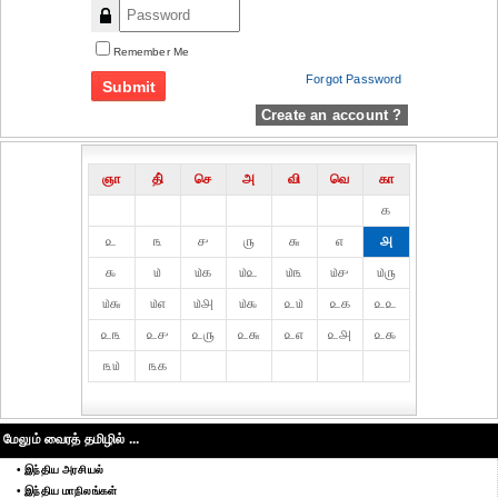
Remember Me
Forgot Password
Create an account ?
ஞா
தி்
செ
அ
வி
வெ
கா
௧
௨
௩
௪
௫
௬
௭
௮
௯
௰
௰௧
௰௨
௰௩
௰௪
௰௫
௰௬
௰௭
௰௮
௰௯
௨௰
௨௧
௨௨
௨௩
௨௪
௨௫
௨௬
௨௭
௨௮
௨௯
௩௰
௩௧
மேலும் வைரத் தமிழில் ...
• இந்திய அரசியல்
• இந்திய மாநிலங்கள்