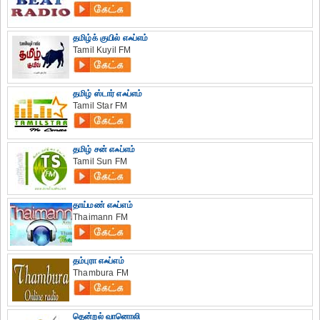
தமிழ்க் குயில் எஃப்எம்
Tamil Kuyil FM
தமிழ் ஸ்டார் எஃப்எம்
Tamil Star FM
தமிழ் சன் எஃப்எம்
Tamil Sun FM
தாய்மண் எஃப்எம்
Thaimann FM
தம்புரா எஃப்எம்
Thambura FM
தென்றல் வானொலி