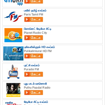
பாரீஸ் தமிழ் எஃப்எம்
Paris Tamil FM
பிளானெட் ரேடியோ சிட்டி
Planet Radio City
புலிகளின்குரல் HD எஃப்எம்
Pulikalinkural HD FM
புரட்சி எஃப்எம்
Puradsi FM
புது பாடல் வானொலி
Puthu Paadal Radio
ரேடியோ சிட்டி எஃப்எம்