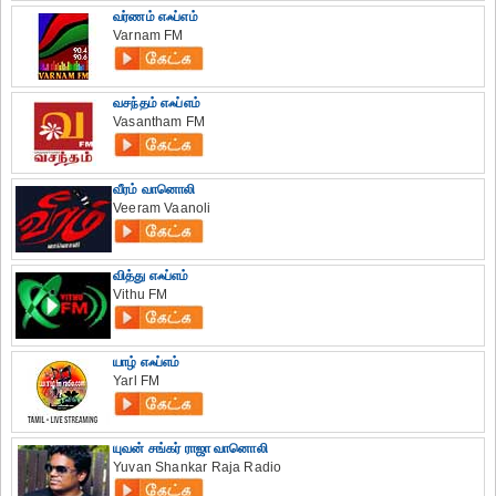
வர்ணம் எஃப்எம்
Varnam FM
வசந்தம் எஃப்எம்
Vasantham FM
வீரம் வானொலி
Veeram Vaanoli
வித்து எஃப்எம்
Vithu FM
யாழ் எஃப்எம்
Yarl FM
யுவன் சங்கர் ராஜா வானொலி
Yuvan Shankar Raja Radio