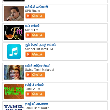
எஸ்.பி.பி வானொலி
SPB Radio
சுடர் எஃப்எம்
Sudar FM
சூப்பர் ஹிட் தமிழ் எஃப்எம்
Supper Hit Tamil FM
சுவிஸ் தமிழ் மலர்கள்
Swiss Tamil Malargal
தமிழ் 2 எஃப்எம்
Tamil 2 FM
தமிழ் பீட் வானொலி
Tamiil Beat Radio