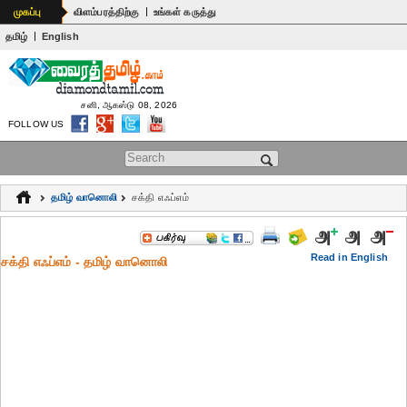
|
முகப்பு
விளம்பரத்திற்கு
உங்கள் கருத்து
|
தமிழ்
English
சனி, ஆகஸ்டு 08, 2026
FOLLOW US
Search form
தமிழ் வானொலி
சக்தி எஃப்எம்
Read in English
சக்தி எஃப்எம் - தமிழ் வானொலி