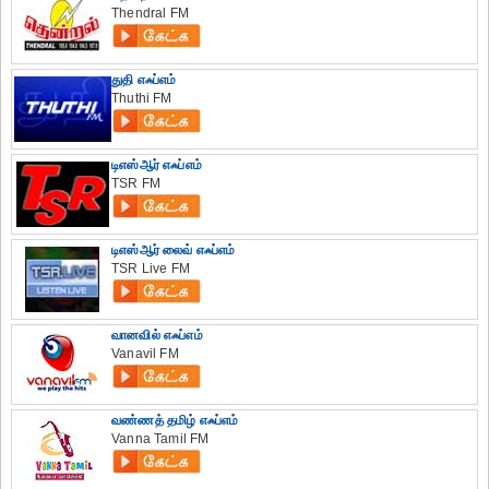
Thendral FM
துதி எஃப்எம்
Thuthi FM
டிஎஸ்ஆர் எஃப்எம்
TSR FM
டிஎஸ்ஆர் லைவ் எஃப்எம்
TSR Live FM
வானவில் எஃப்எம்
Vanavil FM
வண்ணத் தமிழ் எஃப்எம்
Vanna Tamil FM