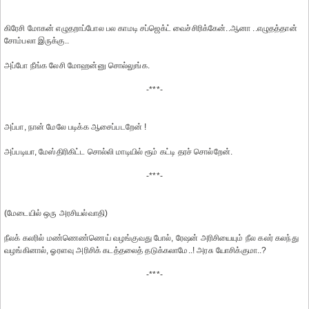
கிரேசி மோகன் எழுதறாப்போல பல காமடி சப்ஜெக்ட் வைச்சிரிக்கேன்..ஆனா ..எழுதத்தான்
சோம்பலா இருக்கு..
அப்போ நீங்க லேசி மோஹன்னு சொல்லுங்க.
-***-
அப்பா, நான் மேலே படிக்க ஆசைப்படறேன் !
அப்படியா, மேஸ்திரிகிட்ட சொல்லி மாடியில் ரூம் கட்டி தரச் சொல்றேன்.
-***-
(மேடையில் ஒரு அரசியல்வாதி)
நீலக் கலரில் மண்ணெண்ணெய் வழங்குவது போல், ரேஷன் அரிசியையும் நீல கலர் கலந்து
வழங்கினால், ஓரளவு அரிசிக் கடத்தலைத் தடுக்கலாமே..! அரசு யோசிக்குமா..?
-***-