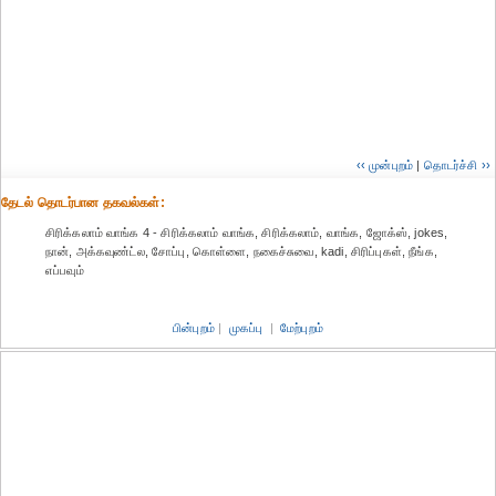
‹‹ முன்புறம்
|
தொடர்ச்சி ››
தேட‌ல் தொட‌ர்பான தகவ‌ல்க‌ள்:
சிரிக்கலாம் வாங்க 4 - சிரிக்கலாம் வாங்க, சிரிக்கலாம், வாங்க, ஜோக்ஸ், jokes,
நான், அக்கவுண்ட்ல, சோப்பு, கொள்ளை, நகைச்சுவை, kadi, சிரிப்புகள், நீங்க,
எப்பவும்
பின்புறம்
|
முகப்பு
|
மேற்புறம்