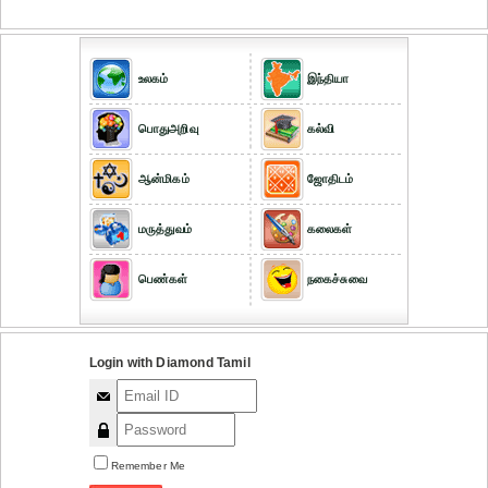
உலகம்
இந்தியா
பொதுஅறிவு
கல்வி
ஆன்மிகம்
ஜோதிடம்
மருத்துவம்
கலைகள்
பெண்கள்
நகைச்சுவை
Login with Diamond Tamil
Remember Me