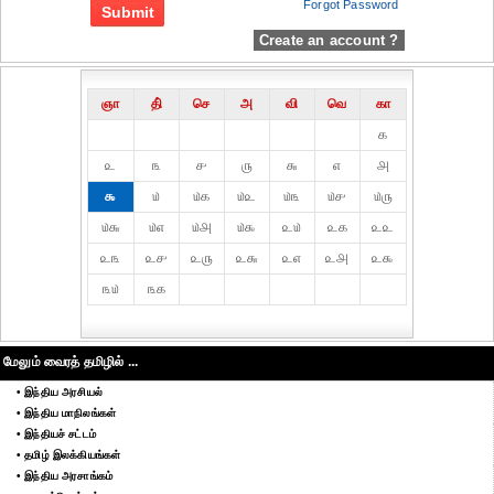
Forgot Password
Create an account ?
ஞா
தி்
செ
அ
வி
வெ
கா
௧
௨
௩
௪
௫
௬
௭
௮
௯
௰
௰௧
௰௨
௰௩
௰௪
௰௫
௰௬
௰௭
௰௮
௰௯
௨௰
௨௧
௨௨
௨௩
௨௪
௨௫
௨௬
௨௭
௨௮
௨௯
௩௰
௩௧
மேலும் வைரத் தமிழில் ...
• இந்திய அரசியல்
• இந்திய மாநிலங்கள்
• இந்தியச் சட்டம்
• தமிழ் இலக்கியங்கள்
• இந்திய அரசாங்கம்