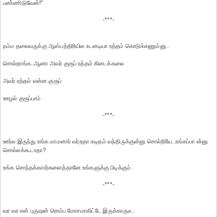
பண்ணிடுவேன்!"
-***-
நம்ம தலைவருக்கு ஆஸ்பத்திரியில உடனடியா ரத்தம் கொடுக்கணும்னு..
சொல்றாங்க..ஆனா அவர் குரூப் ரத்தம் கிடைக்கலை
அவர் ரத்தம் என்ன குரூப்
ஊழல் குரூப்பாம்
-***-
ஊர்ல இருந்து உங்க மாமனார் வர்றதா கடிதம் வந்திருக்குன்னு சொல்றியே..உங்கப்பா ன்னு
சொல்லக்கூடாதா?
உங்க சொந்தக்காரர்களைத்தானே உங்களுக்கு பிடிக்கும்.
-***-
வர வர என் புருஷன் ரொம்ப மோசமாகிட்டே இருக்காருடீ..