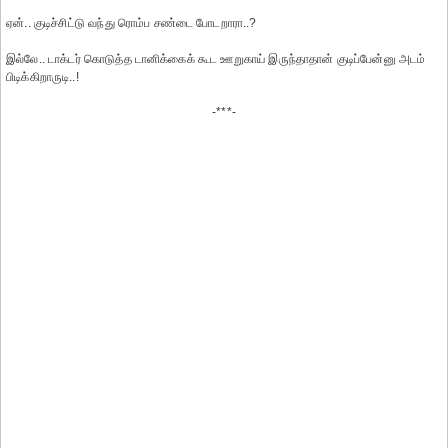
ஏன்.. குடிச்சிட்டு வந்து ரொம்ப சண்டை போடறாரா..?
இல்லே.. டாக்டர் கொடுத்த டானிக்கைக் கூட ஊறுகாய் இருந்தாதான் குடிப்பேன்னு அடம்
பிடிக்கிறாருடி..!
-***-