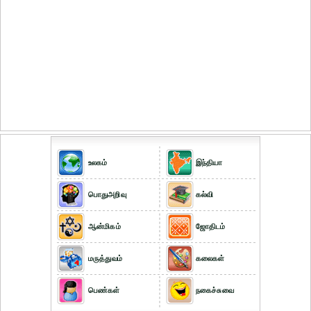
உலகம்
இந்தியா
பொதுஅறிவு
கல்வி
ஆன்மிகம்
ஜோதிடம்
மருத்துவம்
கலைகள்
பெண்கள்
நகைச்சுவை