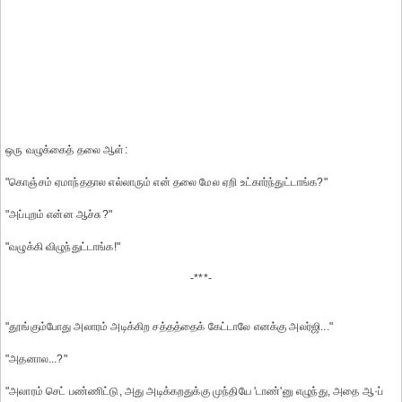
ஒரு வழுக்கைத் தலை ஆள்:
"கொஞ்சம் ஏமாந்ததால எல்லாரும் என் தலை மேல ஏறி உட்கார்ந்துட்டாங்க?"
"அப்புறம் என்ன ஆச்சு?"
"வழுக்கி விழுந்துட்டாங்க!"
-***-
"தூங்கும்போது அலாரம் அடிக்கிற சத்தத்தைக் கேட்டாலே எனக்கு அலர்ஜி..."
"அதனால...?"
"அலாரம் செட் பண்ணிட்டு, அது அடிக்கறதுக்கு முந்தியே 'டாண்'னு எழுந்து, அதை ஆ·ப்