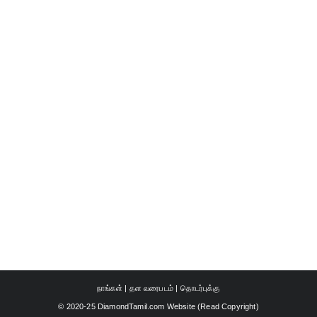
நாங்கள்
|
தள வரைபடம்
|
தொடர்புக்கு
© 2020-25 DiamondTamil.com Website (
Read Copyright
)