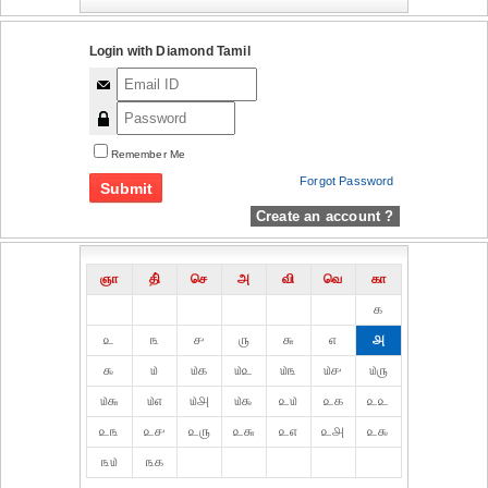
Login with Diamond Tamil
Remember Me
Forgot Password
Create an account ?
ஞா
தி்
செ
அ
வி
வெ
கா
௧
௨
௩
௪
௫
௬
௭
௮
௯
௰
௰௧
௰௨
௰௩
௰௪
௰௫
௰௬
௰௭
௰௮
௰௯
௨௰
௨௧
௨௨
௨௩
௨௪
௨௫
௨௬
௨௭
௨௮
௨௯
௩௰
௩௧