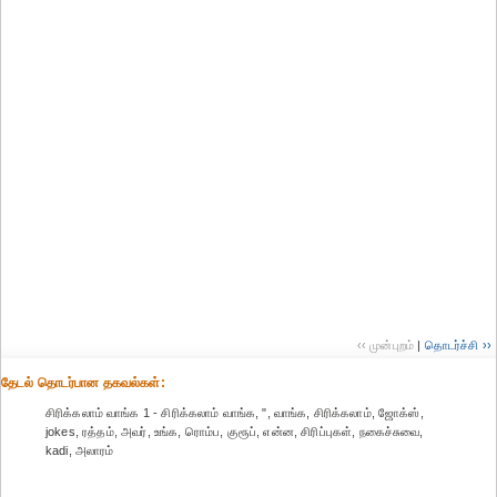
‹‹ முன்புறம்
|
தொடர்ச்சி ››
தேட‌ல் தொட‌ர்பான தகவ‌ல்க‌ள்:
சிரிக்கலாம் வாங்க 1 - சிரிக்கலாம் வாங்க, ", வாங்க, சிரிக்கலாம், ஜோக்ஸ்,
jokes, ரத்தம், அவர், உங்க, ரொம்ப, குரூப், என்ன, சிரிப்புகள், நகைச்சுவை,
kadi, அலாரம்