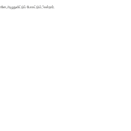
ே,அழுதுவிட்டுப் போகட்டும்,''என்றார்.