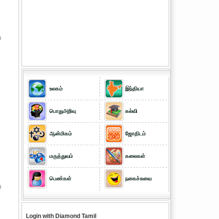
ு
உலகம்
இந்தியா
பொதுஅறிவு
கல்வி
ஆன்மிகம்
ஜோதிடம்
மருத்துவம்
கலைகள்
பெண்கள்
நகைச்சுவை
ு
Login with Diamond Tamil