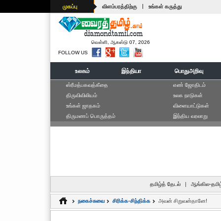
|
முகப்பு
விளம்பரத்திற்கு
உங்கள் கருத்து
வெள்ளி, ஆகஸ்டு 07, 2026
FOLLOW US
உலகம்
இந்தியா
பொதுஅறிவு
ஸ்ரீமத்பகவத்கீதை
எ‌ண் ஜோ‌திட‌ம்
திருவிவிலியம்
உலக நாடுகள்
உங்கள் ஜாதகம்
விளையாட்டுகள்
திருமணப் பொருத்தம்
இந்திய வரலாறு
தமிழ்த் தேடல்
|
ஆங்கில-தமிழ
நகைச்சுவை
சிரிக்க-சிந்திக்க
அவன் சிறுவன்தானே!