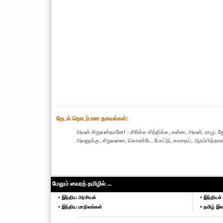
தேட‌ல் தொட‌ர்பான தகவ‌ல்க‌ள்:
அவன் சிறுவன்தானே! - சிரிக்க-சிந்திக்க, என்ன, அவன், ராமு, ஜோக
அவனுக்கு, சிறுவனை, கொண்டே, போட்டு, காதைப், ஆரம்பித்தான், 
மேலும் வைரத் தமிழில் ...
• இந்திய அரசியல்
• இந்தியச் 
• இந்திய மாநிலங்கள்
• தமிழ் இல