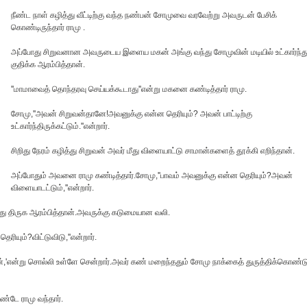
நீண்ட நாள் கழித்து வீட்டிற்கு வந்த நண்பன் சோமுவை வரவேற்று அவருடன் பேசிக்
கொண்டிருந்தார் ராமு .
அப்போது சிறுவனான அவருடைய இளைய மகன் அங்கு வந்து சோமுவின் மடியில் உட்கார்ந்த
குதிக்க ஆரம்பித்தான்.
''மாமாவைத் தொந்தரவு செய்யக்கூடாது''என்று மகனை கண்டித்தார் ராமு.
சோமு,''அவன் சிறுவன்தானே!அவனுக்கு என்ன தெரியும்? அவன் பாட்டிற்கு
உட்கார்ந்திருக்கட்டும்.''என்றார்.
சிறிது நேரம் கழித்து சிறுவன் அவர் மீது விளையாட்டு சாமான்களைத் தூக்கி எறிந்தான்.
அப்போதும் அவனை ராமு கண்டித்தார்.சோமு,''பாவம் அவனுக்கு என்ன தெரியும்?அவன்
விளையாடட்டும்,''என்றார்.
்து திருக ஆரம்பித்தான்.அவருக்கு கடுமையான வலி.
ரியும்?விட்டுவிடு,''என்றார்.
ிறேன்,'என்று சொல்லி உள்ளே சென்றார்.அவர் கண் மறைந்ததும் சோமு நாக்கைத் துருத்திக்கொண்ட
ண்டே ராமு வந்தார்.