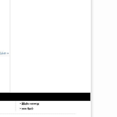
ச்சி ››
• இந்திய வரலாறு
• உலக நேரம்