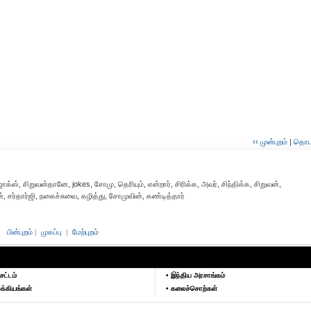
‹‹ முன்புறம்
|
தொடர்
்ஸ், சிறுவன்தானே, jokes, சோமு, தெரியும், என்றார், சிரிக்க, அவர், சிந்திக்க, சிறுவன்,
சர்தார்ஜி, நகைச்சுவை, கழித்து, சோமுவின், கண்டித்தார்
பின்புறம்
|
முகப்பு
|
மேற்புறம்
சட்டம்
• இந்திய அரசாங்கம்
க்கியங்கள்
• கலைச்சொற்கள்