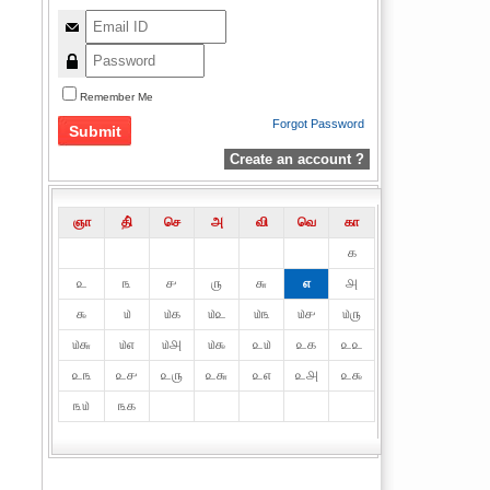
Remember Me
Forgot Password
Create an account ?
ஞா
தி்
செ
அ
வி
வெ
கா
௧
௨
௩
௪
௫
௬
௭
௮
௯
௰
௰௧
௰௨
௰௩
௰௪
௰௫
௰௬
௰௭
௰௮
௰௯
௨௰
௨௧
௨௨
௨௩
௨௪
௨௫
௨௬
௨௭
௨௮
௨௯
௩௰
௩௧