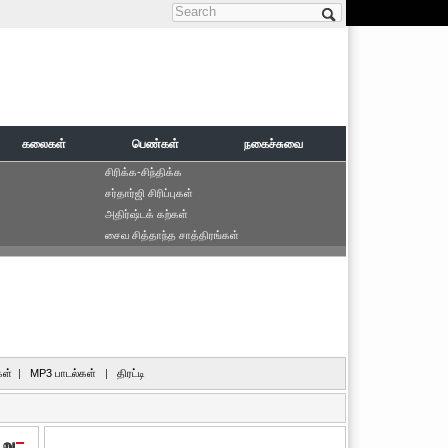
Search form
கலைகள்
பெண்கள்
நகைச்சுவை
சிரிக்க-சிந்திக்க
சர்தார்ஜி சிரிப்புகள்
அதிர்ஷ்டக் கற்கள்
சைவ சித்தாந்த சாத்திரங்கள்
ள்
|
MP3 பாடல்கள்
|
திரட்டி