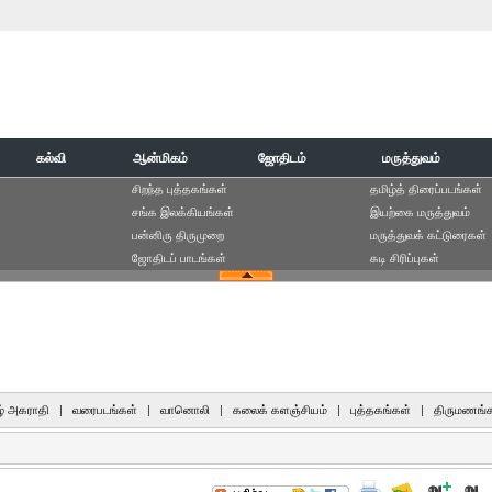
கல்வி
ஆன்மிகம்
ஜோதிடம்
மருத்துவம்
சிறந்த புத்தகங்கள்
தமிழ்த் திரைப்படங்கள்
சங்க இலக்கியங்கள்
இயற்கை மருத்துவம்
பன்னிரு திருமுறை
மருத்துவக் கட்டுரைகள்
ஜோதிடப் பாடங்கள்
கடி சிரிப்புகள்
் அகராதி
|
வரைபடங்கள்
|
வானொலி
|
கலைக் களஞ்சியம்
|
புத்தகங்கள்
|
திருமணங்க