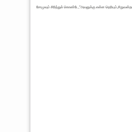
சோமுவும் சிரித்துக் கொண்டே,''அவனுக்கு என்ன தெரியும்,சிறுவன்தான