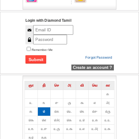
Login with Diamond Tamil
Remember Me
Forgot Password
Create an account ?
ஞா
தி்
செ
அ
வி
வெ
கா
௧
௨
௩
௪
௫
௬
௭
௮
௯
௰
௰௧
௰௨
௰௩
௰௪
௰௫
௰௬
௰௭
௰௮
௰௯
௨௰
௨௧
௨௨
௨௩
௨௪
௨௫
௨௬
௨௭
௨௮
௨௯
௩௰
௩௧