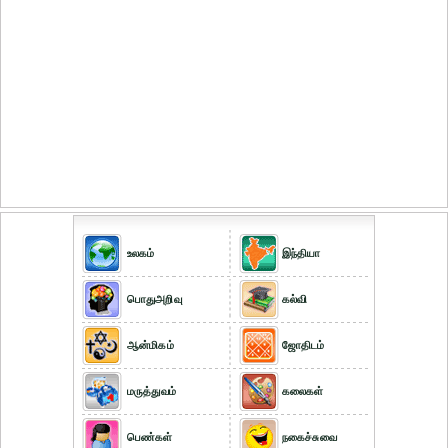
உலகம்
இந்தியா
பொதுஅறிவு
கல்வி
ஆன்மிகம்
ஜோதிடம்
மருத்துவம்
கலைகள்
பெண்கள்
நகைச்சுவை