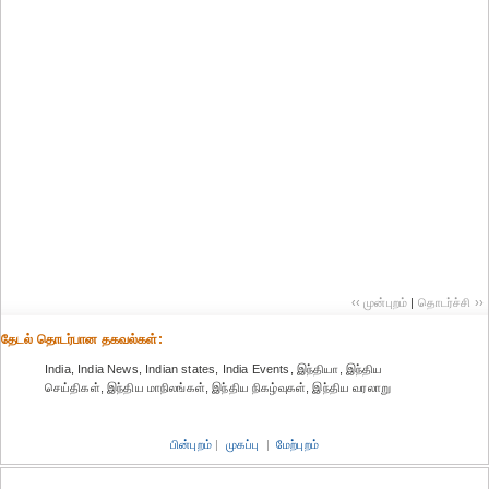
‹‹ முன்புறம்
|
தொடர்ச்சி ››
தேட‌ல் தொட‌ர்பான தகவ‌ல்க‌ள்:
India, India News, Indian states, India Events, இந்தியா, இந்திய
செய்திகள், இந்திய மாநிலங்கள், இந்திய நிகழ்வுகள், இந்திய வரலாறு
பின்புறம்
|
முகப்பு
|
மேற்புறம்