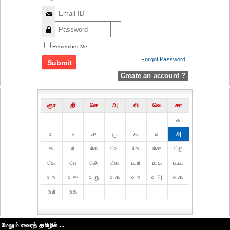
Remember Me
Forgot Password
Create an account ?
ஞா
தி்
செ
அ
வி
வெ
கா
௧
௨
௩
௪
௫
௬
௭
௮
௯
௰
௰௧
௰௨
௰௩
௰௪
௰௫
௰௬
௰௭
௰௮
௰௯
௨௰
௨௧
௨௨
௨௩
௨௪
௨௫
௨௬
௨௭
௨௮
௨௯
௩௰
௩௧
மேலும் வைரத் தமிழில் ...