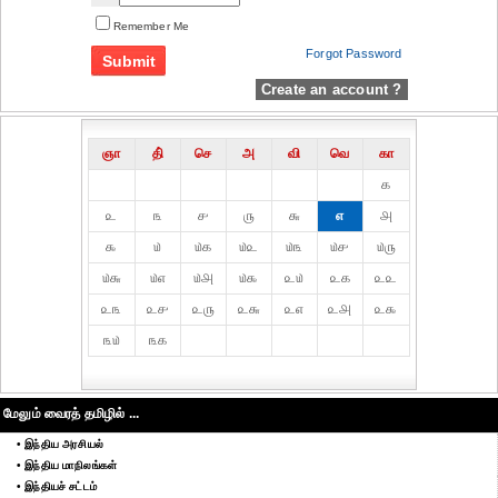
Remember Me
Forgot Password
Create an account ?
ஞா
தி்
செ
அ
வி
வெ
கா
௧
௨
௩
௪
௫
௬
௭
௮
௯
௰
௰௧
௰௨
௰௩
௰௪
௰௫
௰௬
௰௭
௰௮
௰௯
௨௰
௨௧
௨௨
௨௩
௨௪
௨௫
௨௬
௨௭
௨௮
௨௯
௩௰
௩௧
மேலும் வைரத் தமிழில் ...
• இந்திய அரசியல்
• இந்திய மாநிலங்கள்
• இந்தியச் சட்டம்