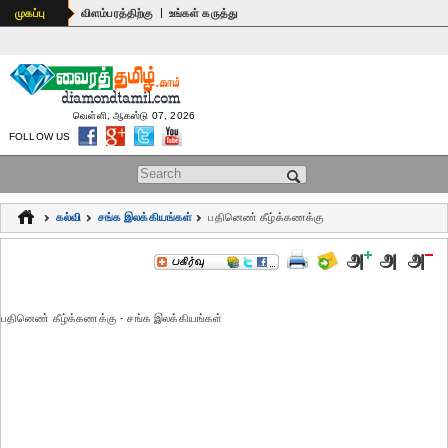
|
முகப்பு
விளம்பரத்திற்கு
உங்கள் கருத்து
வெள்ளி, ஆகஸ்டு 07, 2026
FOLLOW US
Search form
கல்வி
சங்க இலக்கியங்கள்
பதினெண் கீழ்க்கணக்கு
பதினெண் கீழ்க்கணக்கு - சங்க இலக்கியங்கள்