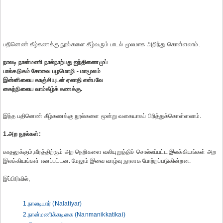
பதினெண் கீழ்கணக்கு நூல்களை கீழ்வரும் பாடல் மூலமாக அறிந்து கொள்ளலாம்.
நாலடி நான்மணி நால்நாற்பது ஐந்திணைமுப்
பால்கடுகம் கோவை பழமொழி - மாமூலம்
இன்னிலைய காஞ்சியுடன் ஏலாதி என்பவே
கைந்நிலைய வாம்கீழ்க் கணக்கு.
இந்த பதினெண் கீழ்கணக்கு நூல்களை மூன்று வகையாகப் பிரித்துக்கொள்ளலாம்.
1.அற நூல்கள்:
காதலுக்கும்,வீரத்திற்கும் அற நெறிகளை வலியுறுத்திச் சொல்லப்பட்ட இலக்கியங்கள் அற
இலக்கியங்கள் எனப்பட்டன. மேலும் இவை வாழ்வு நூலாக போற்றப்படுகின்றன.
இப்பிரிவில்,
1.நாலடியார் (Nalatiyar)
2.நான்மணிக்கடிகை (Nanmanikkatikai)