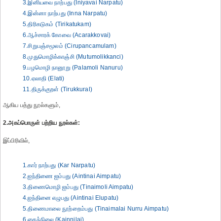
3.இனியவை நாற்பது (Iniyavai Narpatu)
4.இன்னா நாற்பது (Inna Narpatu)
5.திரிகடுகம் (Tirikatukam)
6.ஆச்சாரக் கோவை (Acarakkovai)
7.சிறுபஞ்சமூலம் (Cirupancamulam)
8.முதுமொழிக்காஞ்சி (Mutumolikkanci)
9.பழமொழி நானூறு (Palamoli Nanuru)
10.ஏலாதி (Elati)
11.திருக்குறள் (Tirukkural)
ஆகிய பத்து நூல்களும்,
2.அகப்பொருள் பற்றிய நூல்கள்:
இப்பிரிவில்,
1.கார் நாற்பது (Kar Narpatu)
2.ஐந்திணை ஐம்பது (Aintinai Aimpatu)
3.திணைமொழி ஐம்பது (Tinaimoli Aimpatu)
4.ஐந்தினை எழுபது (Aintinai Elupatu)
5.திணைமாலை நூற்றைம்பது (Tinaimalai Nurru Aimpatu)
6.கைந்நிலை (Kainnilai)