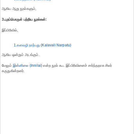
ஆகிய ஆறு நூல்களும்,
3.புறப்பொருள் பற்றிய நூல்கள்:
இப்பிரிவில்,
1.களவழி நாற்பது (Kalavali Narpatu)
ஆகிய ஒன்றும் அடங்கும்.
மேலும்
இன்னிலை (Innilai)
என்ற நூல் கூட இப்பிரிவினைச் சார்ந்ததாக சிலர்
கருதுகின்றனர்.