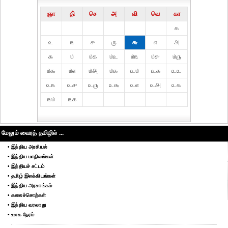
ஞா
தி்
செ
அ
வி
வெ
கா
௧
௨
௩
௪
௫
௬
௭
௮
௯
௰
௰௧
௰௨
௰௩
௰௪
௰௫
௰௬
௰௭
௰௮
௰௯
௨௰
௨௧
௨௨
௨௩
௨௪
௨௫
௨௬
௨௭
௨௮
௨௯
௩௰
௩௧
மேலும் வைரத் தமிழில் ...
• இந்திய அரசியல்
• இந்திய மாநிலங்கள்
• இந்தியச் சட்டம்
• தமிழ் இலக்கியங்கள்
• இந்திய அரசாங்கம்
• கலைச்சொற்கள்
• இந்திய வரலாறு
• உலக நேரம்