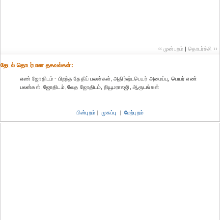
‹‹ முன்புறம்
|
தொடர்ச்சி ››
தேட‌ல் தொட‌ர்பான தகவ‌ல்க‌ள்:
எ‌ண் ஜோ‌திட‌ம் - பிறந்த தேதிப் பலன்கள், அதிர்ஷ்டபெயர் அமைப்பு, பெயர் எண்
பலன்கள், ஜோதிடம், வேத ஜோதிடம், நியூமராலஜி, ஆரூடங்கள்
பின்புறம்
|
முகப்பு
|
மேற்புறம்