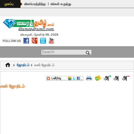
|
முகப்பு
விளம்பரத்திற்கு
உங்கள் கருத்து
வியாழன், ஆகஸ்டு 06, 2026
FOLLOW US
Search form
ஜோதிடம்
எ‌ண் ஜோ‌திட‌ம்
எ‌ண் ஜோ‌திட‌ம்