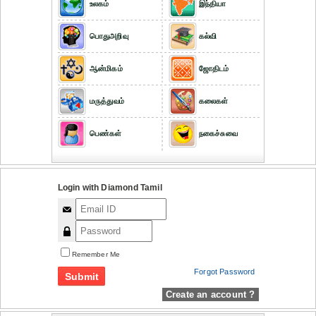
உலகம்
இந்தியா
பொதுஅறிவு
கல்வி
ஆன்மிகம்
ஜோதிடம்
மருத்துவம்
கலைகள்
பெண்கள்
நகைச்சுவை
Login with Diamond Tamil
Remember Me
Forgot Password
Create an account ?