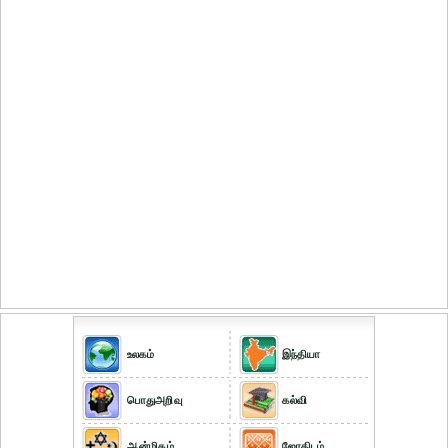
உலகம்
இந்தியா
பொதுஅறிவு
கல்வி
ஆன்மிகம்
ஜோதிடம்