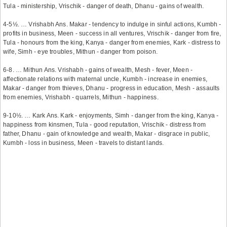
Tula - ministership, Vrischik - danger of death, Dhanu - gains of wealth.
4-5½. … Vrishabh Ans. Makar - tendency to indulge in sinful actions, Kumbh -
profits in business, Meen - success in all ventures, Vrischik - danger from fire,
Tula - honours from the king, Kanya - danger from enemies, Kark - distress to
wife, Simh - eye troubles, Mithun - danger from poison.
6-8. … Mithun Ans. Vrishabh - gains of wealth, Mesh - fever, Meen -
affectionate relations with maternal uncle, Kumbh - increase in enemies,
Makar - danger from thieves, Dhanu - progress in education, Mesh - assaults
from enemies, Vrishabh - quarrels, Mithun - happiness.
9-10½. … Kark Ans. Kark - enjoyments, Simh - danger from the king, Kanya -
happiness from kinsmen, Tula - good reputation, Vrischik - distress from
father, Dhanu - gain of knowledge and wealth, Makar - disgrace in public,
Kumbh - loss in business, Meen - travels to distant lands.