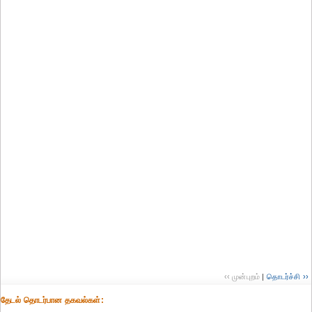
‹‹ முன்புறம்
|
தொடர்ச்சி ››
தேட‌ல் தொட‌ர்பான தகவ‌ல்க‌ள்: