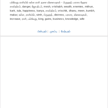
பல்வேறு ராசியில் உள்ள ராசி தசை விளைவுகள் - பிருஹத் பராசர ஹோர
சாஸ்திரம், danger, ஜோதிடம், mesh, vrishabh, wealth, enemies, mithun,
kark, tula, happiness, kanya, சாஸ்திரம், vrischik, dhanu, meen, kumbh,
makar, உள்ள, ராசியில், simh, பிருஹத், distress, பராசர, விளைவுகள்,
increase, ராசி, பல்வேறு, king, gains, business, knowledge, wife
பின்புறம்
|
முகப்பு
|
மேற்புறம்