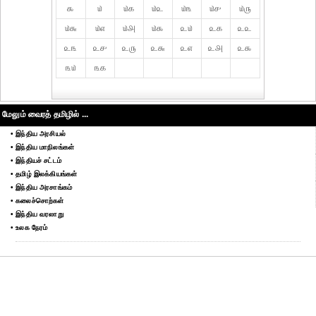
௯
௰
௰௧
௰௨
௰௩
௰௪
௰௫
௰௬
௰௭
௰௮
௰௯
௨௰
௨௧
௨௨
௨௩
௨௪
௨௫
௨௬
௨௭
௨௮
௨௯
௩௰
௩௧
மேலும் வைரத் தமிழில் ...
• இந்திய அரசியல்
• இந்திய மாநிலங்கள்
• இந்தியச் சட்டம்
• தமிழ் இலக்கியங்கள்
• இந்திய அரசாங்கம்
• கலைச்சொற்கள்
• இந்திய வரலாறு
• உலக நேரம்