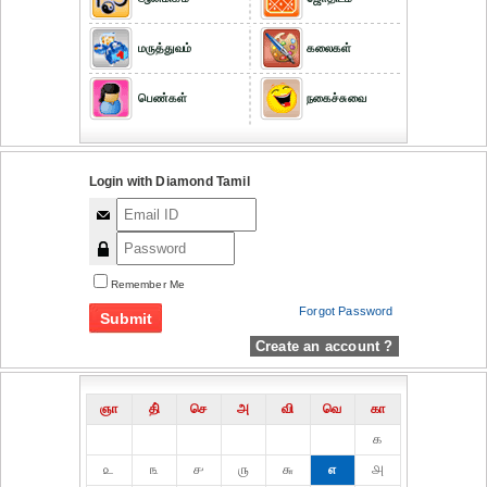
மருத்துவம்
கலைகள்
பெண்கள்
நகைச்சுவை
Login with Diamond Tamil
Remember Me
Forgot Password
Create an account ?
ஞா
தி்
செ
அ
வி
வெ
கா
௧
௨
௩
௪
௫
௬
௭
௮