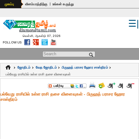
|
முகப்பு
விளம்பரத்திற்கு
உங்கள் கருத்து
☰
உலகம்
இந்தியா
வெள்ளி, ஆகஸ்டு 07, 2026
FOLLOW US
பொதுஅறிவு
Search form
கல்வி
ஜோதிடம்
வேத ஜோதிடம்
பிருஹத் பராசர ஹோர சாஸ்திரம்
ஆன்மிகம்
பல்வேறு ராசியில் உள்ள ராசி தசை விளைவுகள்
ஜோதிடம்
பல்வேறு ராசியில் உள்ள ராசி தசை விளைவுகள் - பிருஹத் பராசர ஹோர
மருத்துவம்
சாஸ்திரம்
கலைகள்
பெண்கள்
நகைச்சுவை