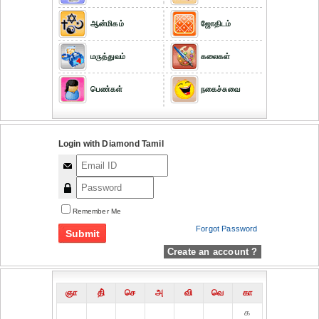
ஆன்மிகம்
ஜோதிடம்
மருத்துவம்
கலைகள்
பெண்கள்
நகைச்சுவை
Login with Diamond Tamil
Remember Me
Forgot Password
Create an account ?
ஞா
தி்
செ
அ
வி
வெ
கா
௧