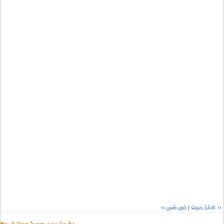
‹‹ முன்புறம்
|
தொடர்ச்சி ››