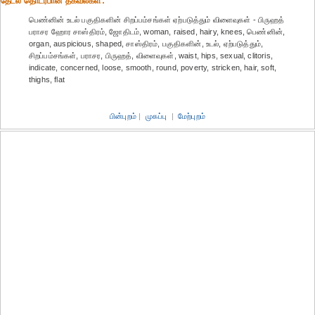
தேட‌ல் தொட‌ர்பான தகவ‌ல்க‌ள்:
பெண்னின் உடல் பகுதிகளின் சிறப்பம்சங்கள் ஏற்படுத்தும் விளைவுகள் - பிருஹத்
பராசர ஹோர சாஸ்திரம், ஜோதிடம், woman, raised, hairy, knees, பெண்னின்,
organ, auspicious, shaped, சாஸ்திரம், பகுதிகளின், உடல், ஏற்படுத்தும்,
சிறப்பம்சங்கள், பராசர, பிருஹத், விளைவுகள், waist, hips, sexual, clitoris,
indicate, concerned, loose, smooth, round, poverty, stricken, hair, soft,
thighs, flat
பின்புறம்
|
முகப்பு
|
மேற்புறம்