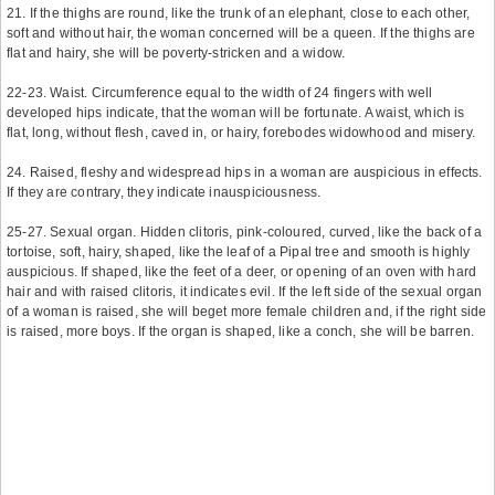
21. If the thighs are round, like the trunk of an elephant, close to each other,
soft and without hair, the woman concerned will be a queen. If the thighs are
flat and hairy, she will be poverty-stricken and a widow.
22-23. Waist. Circumference equal to the width of 24 fingers with well
developed hips indicate, that the woman will be fortunate. A waist, which is
flat, long, without flesh, caved in, or hairy, forebodes widowhood and misery.
24. Raised, fleshy and widespread hips in a woman are auspicious in effects.
If they are contrary, they indicate inauspiciousness.
25-27. Sexual organ. Hidden clitoris, pink-coloured, curved, like the back of a
tortoise, soft, hairy, shaped, like the leaf of a Pipal tree and smooth is highly
auspicious. If shaped, like the feet of a deer, or opening of an oven with hard
hair and with raised clitoris, it indicates evil. If the left side of the sexual organ
of a woman is raised, she will beget more female children and, if the right side
is raised, more boys. If the organ is shaped, like a conch, she will be barren.