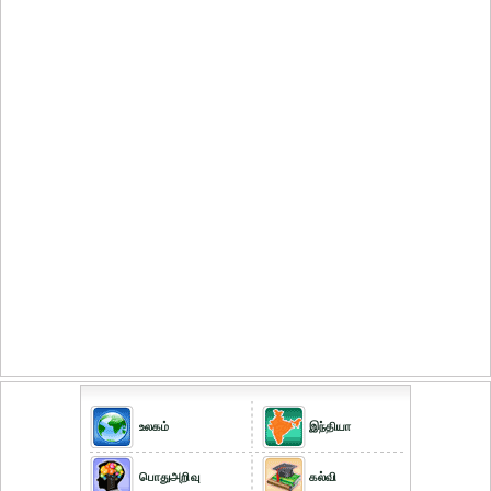
உலகம்
இந்தியா
பொதுஅறிவு
கல்வி