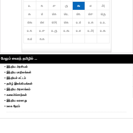
௨
௩
௪
௫
௬
௭
௮
௯
௰
௰௧
௰௨
௰௩
௰௪
௰௫
௰௬
௰௭
௰௮
௰௯
௨௰
௨௧
௨௨
௨௩
௨௪
௨௫
௨௬
௨௭
௨௮
௨௯
௩௰
௩௧
மேலும் வைரத் தமிழில் ...
• இந்திய அரசியல்
• இந்திய மாநிலங்கள்
• இந்தியச் சட்டம்
• தமிழ் இலக்கியங்கள்
• இந்திய அரசாங்கம்
• கலைச்சொற்கள்
• இந்திய வரலாறு
• உலக நேரம்