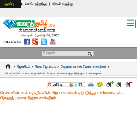
|
முகப்பு
விளம்பரத்திற்கு
உங்கள் கருத்து
☰
உலகம்
இந்தியா
வியாழன், ஆகஸ்டு 06, 2026
FOLLOW US
பொதுஅறிவு
Search form
கல்வி
ஜோதிடம்
வேத ஜோதிடம்
பிருஹத் பராசர ஹோர சாஸ்திரம்
ஆன்மிகம்
பெண்னின் உடல் பகுதிகளின் சிறப்பம்சங்கள் ஏற்படுத்தும் விளைவுகள்
ஜோதிடம்
பெண்னின் உடல் பகுதிகளின் சிறப்பம்சங்கள் ஏற்படுத்தும் விளைவுகள் -
மருத்துவம்
பிருஹத் பராசர ஹோர சாஸ்திரம்
கலைகள்
பெண்கள்
நகைச்சுவை